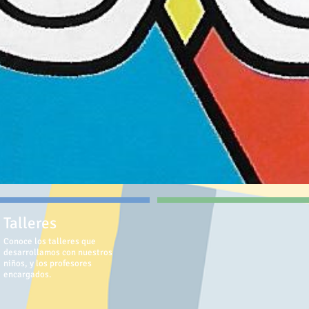
Talleres
Conoce los talleres que
desarrollamos con nuestros
niños, y los profesores
encargados.