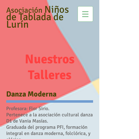
Niños
Asociación
de Tablada de
Lurín
Nuestros
Talleres
Danza Moderna​
Profesora: Flor Sirio.
Pertenece a la asociación cultural danza
D1 de Vania Masías.
Graduada del programa PFI, formación
integral en danza moderna, folclórica, y